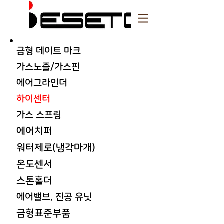
금형 데이트 마크
가스노즐/가스핀
에어그라인더
​하이센터
가스 스프링
에어치퍼
워터제로(냉각마개)
온도센서
스톤홀더
에어밸브, 진공 유닛
금형표준부품