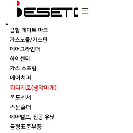
금형 데이트 마크
가스노즐/가스핀
에어그라인더
​하이센터
가스 스프링
에어치퍼
워터제로(냉각마개)
온도센서
스톤홀더
에어밸브, 진공 유닛
금형표준부품